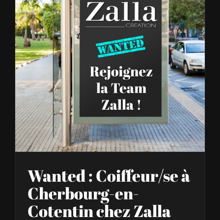
Wanted : Coiffeur/se à Cherbourg-en-Cotentin chez Zalla
Wanted : Coiffeur/se à
Cherbourg-en-
Cotentin chez Zalla