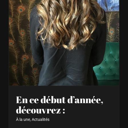
En ce début d’année, découvrez :
En ce début d’année,
découvrez :
À la une
,
Actualités