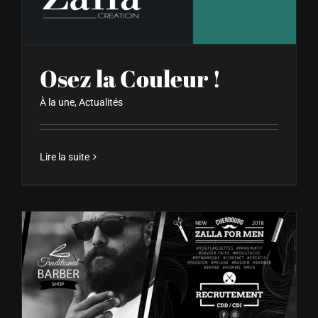
Osez la Couleur !
À la une
,
Actualités
Lire la suite
Nouveau ! Zalla for men à Cherbourg