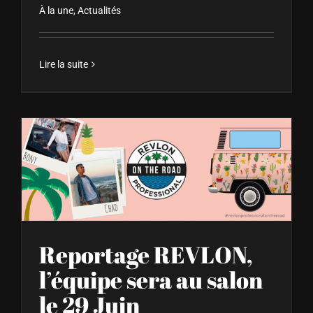
À la une
,
Actualités
Lire la suite
Reportage REVLON, l’équipe sera au salon le 29 Juin
Reportage REVLON,
l’équipe sera au salon
le 29 Juin