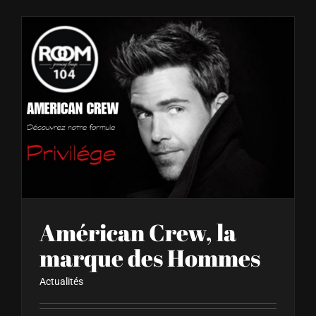
Américan Crew, la marque des Hommes
Américan Crew, la
marque des Hommes
Actualités