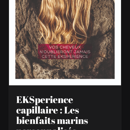
EKSperience capillaire : Les bienfaits marins personnalisés
EKSperience
capillaire : Les
bienfaits marins